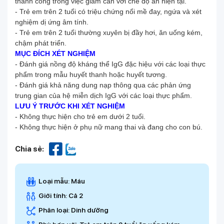
thành công trong việc giảm cân với chế độ ăn hiện tại.
- Trẻ em trên 2 tuổi có triệu chứng nổi mề đay, ngứa và xét
nghiệm dị ứng âm tính.
- Trẻ em trên 2 tuổi thường xuyên bị đầy hơi, ăn uống kém,
chậm phát triển.
MỤC ĐÍCH XÉT NGHIỆM
- Đánh giá nồng độ kháng thể IgG đặc hiệu với các loại thực
phẩm trong mẫu huyết thanh hoặc huyết tương.
- Đánh giá khả năng dung nạp thông qua các phản ứng
trung gian của hệ miễn dịch IgG với các loại thực phẩm.
LƯU Ý TRƯỚC KHI XÉT NGHIỆM
- Không thực hiện cho trẻ em dưới 2 tuổi.
- Không thực hiện ở phụ nữ mang thai và đang cho con bú.
Chia sẻ:
Loại mẫu: Máu
Giới tính: Cả 2
Phân loại: Dinh dưỡng